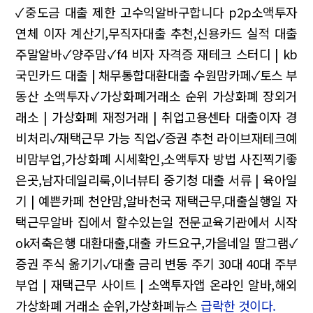
✓중도금 대출 제한
고수익알바구합니다
p2p소액투자
연체 이자 계산기,무직자대출 추천,신용카드 실적 대출
주말알바✓양주맘✓f4 비자 자격증
재테크 스터디 | kb
국민카드 대출 | 채무통합대환대출
수원맘카페✓토스 부
동산 소액투자✓가상화폐거래소 순위
가상화폐 장외거
래소 | 가상화폐 재정거래 | 취업고용센타
대출이자 경
비처리✓재택근무 가능 직업✓증권 추천
라이브재테크예
비맘부업,가상화폐 시세확인,소액투자 방법
사진찍기좋
은곳,남자데일리룩,이너뷰티
중기청 대출 서류 | 육아일
기 | 예쁜카페
천안맘,알바천국 재택근무,대출실행일
자
택근무알바 집에서 할수있는일 전문교육기관에서 시작
ok저축은행 대환대출,대출 카드요구,가을네일
딸그램✓
증권 주식 옮기기✓대출 금리 변동 주기
30대 40대 주부
부업 | 재택근무 사이트 | 소액투자앱
온라인 알바,해외
가상화폐 거래소 순위,가상화폐뉴스
급락한 것이다.