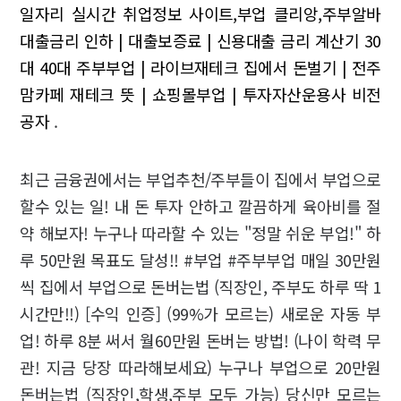
일자리
실시간 취업정보 사이트,부업 클리앙,주부알바
대출금리 인하 | 대출보증료 | 신용대출 금리 계산기
30
대 40대 주부부업 | 라이브재테크 집에서 돈벌기 | 전주
맘카페
재테크 뜻 | 쇼핑몰부업 | 투자자산운용사 비전
공자
.
최근 금융권에서는 부업추천/주부들이 집에서 부업으로
할수 있는 일! 내 돈 투자 안하고 깔끔하게 육아비를 절
약 해보자! 누구나 따라할 수 있는 "정말 쉬운 부업!" 하
루 50만원 목표도 달성!! #부업 #주부부업 매일 30만원
씩 집에서 부업으로 돈버는법 (직장인, 주부도 하루 딱 1
시간만!!) [수익 인증] (99%가 모르는) 새로운 자동 부
업! 하루 8분 써서 월60만원 돈버는 방법! (나이 학력 무
관! 지금 당장 따라해보세요) 누구나 부업으로 20만원
돈버는법 (직장인,학생,주부 모두 가능) 당신만 모르는