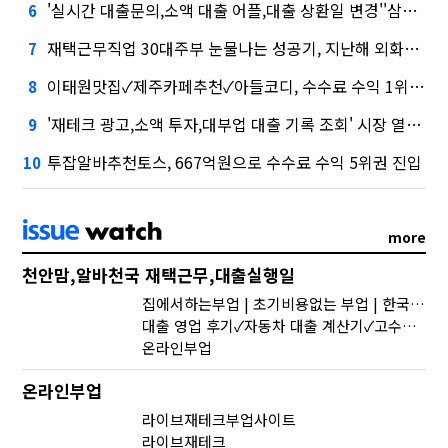
'실시간 대출문의,소액 대출 어플,대출 상환일 변경''삼성' 1위, '토스' 맹추격
6
재택근무직업 30대주부 눈물나는 성공기, 지난해 외화증권수탁 수수료 규모 6946억원
7
이태원맛집✓제주카페추천✓아들코디, 수수료 수익 1위 '삼성'
8
'재테크 광고,소액 투자,대부업 대출 기록 조회' 시장 열렸다…LG 먼저 '첫 테이프'
9
투잡알바추천토스, 667억원으로 수수료 수익 5위권 진입
10
more
천안맘,알바천국 재택근무,대출실행일
집에서하는부업 | 초기비용없는 부업 | 한국 가상화폐 세금
대출 영업 후기✓자동차 대출 계산기✓고수익알바구합니다
온라인부업
온라인부업
라이브재테크부업사이트
라이브재테크