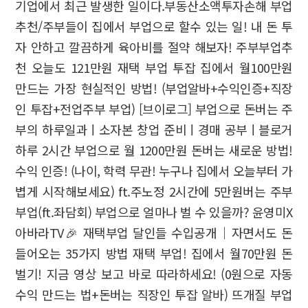
기업에서 최근 발생한 일이다.부동산소액투자손해 부업
추천/주부들이 집에서 부업으로 할수 있는 일! 내 돈 투
자 안하고 깔끔하게 육아비를 절약 해보자! 주부부업추
천 오늘도 121만원 재택 부업 투잡 집에서 월100만원
만드는 가장 현실적인 방법! (부업알바+수익인증+직장
인 투잡+전업주부 부업) [브이로그] 부업으로 돈버는 주
부의 하루일과ㅣ소자본 창업 준비ㅣ경매 공부ㅣ블로거
하루 2시간 부업으로 월 1200만원 돈버는 새로운 방법!
수익 인증! (나이, 학력 무관! 누구나 집에서 오늘부터 가
볍게 시작해보세요) ft.주노정 2시간에 5만원버는 주부
부업(ft.좌담회) 부업으로 얼마나 벌 수 있을까? 윤영미X
아바라TV🎉 재택부업 달인들 수입공개｜자면서도 돈
들어오는 35가지 방법 재택 부업! 집에서 월70만원 돈
벌기! 지금 영상 보고 바로 따라하세요! (0원으로 자동
수익 만드는 법+돈버는 직장인 투잡 알바) 뜨개질 부업