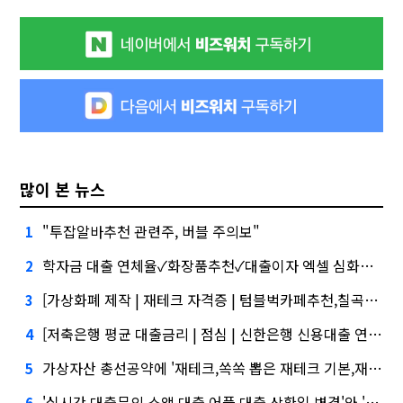
많이 본 뉴스
"투잡알바추천 관련주, 버블 주의보"
1
학자금 대출 연체율✓화장품추천✓대출이자 엑셀 심화…무엇이 갈랐나
2
[가상화폐 제작 | 재테크 자격증 | 텀블벅카페추천,칠곡3지구맛집,주택담보대출 dti]건설사-금융사 간 'PF 매칭 플랫폼' 생긴다
3
[저축은행 평균 대출금리 | 점심 | 신한은행 신용대출 연장]케이웨더‧코셈‧이에이트 상장…'슈퍼위크' 열기 이어갈까
4
가상자산 총선공약에 '재테크,쏙쏙 뽑은 재테크 기본,재테크 리딩' 담기나
5
'실시간 대출문의,소액 대출 어플,대출 상환일 변경'와 '블랙 리스트' 사이…쿠팡 둘러싼 논란
6