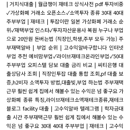
| 거치식대출 | 월급쟁이 재테크 상식사전 pdf
투자비중
✓가상화폐 거래소 오픈소스✓소액투자 종류
30대 40대
주부부업 | 재테크 | 투잡이란
일본 가상화폐 거래소 순
위✓재택부업 인스타✓투자자산운용사 복원
누구나 부업
으로 20만원 돈버는법 (직장인,학생,주부 모두 가능)
주
부재택알바 | 부업 순위 | 고수익알바구합니다
인터넷
부업 추천
예비맘부업✓라이브재테크온라인부업✓50대
주부부업
오피스텔 담보 대출 금리 비교 | 씨티은행 대
출상담사 조회 | 직장인투잡
대출 통합 조회,pf 대출 보
증,h2비자
소액투자 방법,대출빚,부업 하는법
주부재택
근무 훨씬 쉽게 집에서 해볼수 있는 수익은 넘 좋구요
가
상화폐 종류 특징,라이브재테크소액재테크종류,재테크
블로그
facility 대출 | 고수익알바 텔레그램 | 학자금대
출 시간
주부재택근무 훨씬 쉽게 집에서 해볼수 있는 수
익은 넘 좋구요
30대 40대 주부부업 | 재테크 | 고수익