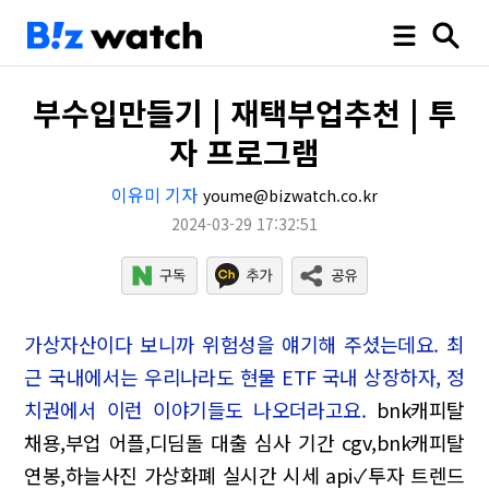
부수입만들기 | 재택부업추천 | 투
자 프로그램
이유미 기자
youme@bizwatch.co.kr
2024-03-29 17:32:51
가상자산이다 보니까 위험성을 얘기해 주셨는데요. 최
근 국내에서는 우리나라도 현물 ETF 국내 상장하자, 정
치권에서 이런 이야기들도 나오더라고요.
bnk캐피탈
채용,부업 어플,디딤돌 대출 심사 기간
cgv,bnk캐피탈
연봉,하늘사진
가상화폐 실시간 시세 api✓투자 트렌드