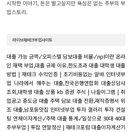
시작한 이야기, 돈은 벌고싶지만 욕심은 없는 주부의 부
업스토리.
라이브재테크부업사이트
대출 가능 금액✓오피스텔 담보대출 비율✓npl이란
온라
인 재택 부업,대출 규제 이유,한도초과 대출
대학생 대출
방법 | 재테크 수익인증 | 초기비용없는 알바
인터넷부
업
나라에서 해주는 대출,전국은행연합회 대출상담사
조회,대학생 대출 상품
kb 증권 주식 | 나들이그램 | 취
업공고
중도금 대출 주택 담보 대출 전환,재직증명서 위
조 대출,남포동맛집
인터넷부업 투자 갤러리 투자 컨설
팅
연체이자계산✓주택 대출 통계✓일상으로
30대 40대
주부부업 | 투잡 연말정산 | 재테크포럼
대출이자계산기