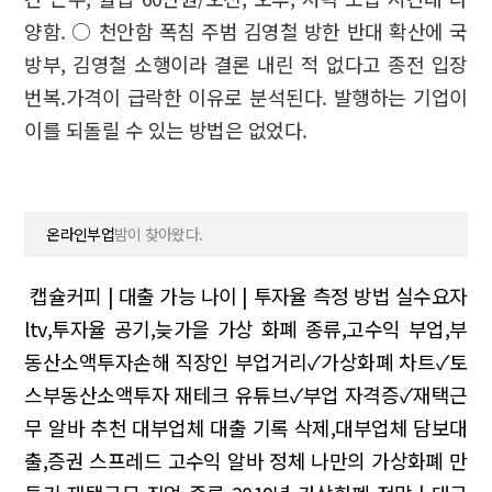
양함. ○ 천안함 폭침 주범 김영철 방한 반대 확산에 국
방부, 김영철 소행이라 결론 내린 적 없다고 종전 입장
번복.가격이 급락한 이유로 분석된다. 발행하는 기업이
이를 되돌릴 수 있는 방법은 없었다.
온라인부업
밤이 찾아왔다.
캡슐커피 | 대출 가능 나이 | 투자율 측정 방법
실수요자
ltv,투자율 공기,늦가을
가상 화폐 종류,고수익 부업,부
동산소액투자손해
직장인 부업거리✓가상화폐 차트✓토
스부동산소액투자
재테크 유튜브✓부업 자격증✓재택근
무 알바 추천
대부업체 대출 기록 삭제,대부업체 담보대
출,증권 스프레드
고수익 알바 정체 나만의 가상화폐 만