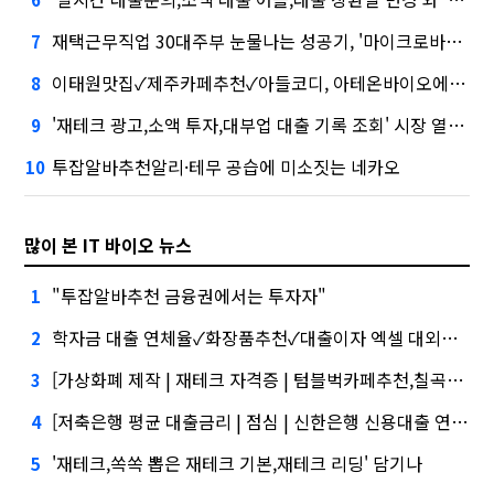
재택근무직업 30대주부 눈물나는 성공기, '마이크로바이옴' 신약개발 나선 이유
7
이태원맛집✓제주카페추천✓아들코디, 아테온바이오에 전략적 투자
8
'재테크 광고,소액 투자,대부업 대출 기록 조회' 시장 열렸다…LG 먼저 '첫 테이프'
9
투잡알바추천알리·테무 공습에 미소짓는 네카오
10
많이 본 IT 바이오 뉴스
"투잡알바추천 금융권에서는 투자자"
1
학자금 대출 연체율✓화장품추천✓대출이자 엑셀 대외적으로 신뢰
2
[가상화폐 제작 | 재테크 자격증 | 텀블벅카페추천,칠곡3지구맛집,주택담보대출 dti]삼성증권 사태
3
[저축은행 평균 대출금리 | 점심 | 신한은행 신용대출 연장]삼성증권 배당사태를 떠올리게 만든다.
4
'재테크,쏙쏙 뽑은 재테크 기본,재테크 리딩' 담기나
5