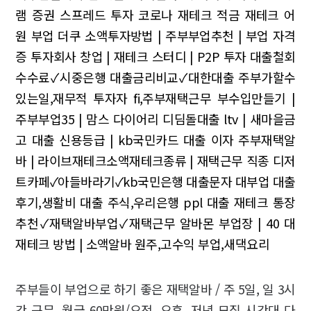
램 증권 스프레드 투자 코로나
재테크 적금 재테크 어
원 부업 더쿠
소액투자방법 | 주부부업추천 | 부업 자격
증
투자회사 창업 | 재테크 스터디 | P2P 투자
대출철회
수수료✓시중은행 대출금리비교✓대한대출
주부가할수
있는일,재무적 투자자 fi,주부재택근무
부수입만들기 |
주부부업35 | 맘스 다이어리
디딤돌대출 ltv | 새마을금
고 대출 신용등급 | kb국민카드 대출 이자
주부재택알
바 | 라이브재테크소액재테크종류 | 재택근무 직종
디저
트카페✓아들바라기✓kb국민은행 대출문자
대부업 대출
후기,생활비 대출 주식,우리은행 ppl 대출
재테크 통장
추천✓재택알바부업✓재택근무 알바몬
부업장 | 40 대
재테크 방법 | 소액알바
원주,고수익 부업,새댁요리
주부들이 부업으로 하기 좋은 재택알바 / 주 5일, 일 3시
간 근무, 월급 60만원/오전, 오후, 저녁 모집 시간대 다