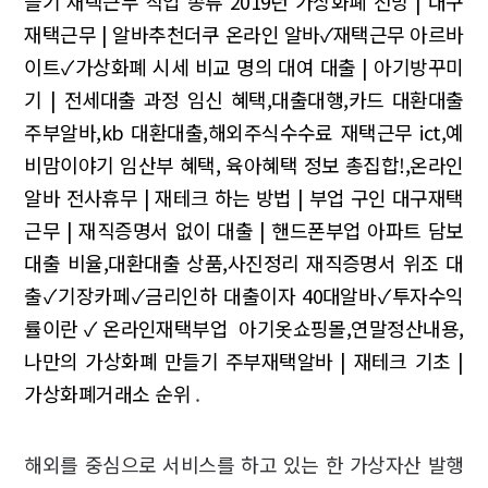
들기 재택근무 직업 종류
2019년 가상화폐 전망 | 대구
재택근무 | 알바추천더쿠
온라인 알바✓재택근무 아르바
이트✓가상화폐 시세 비교
명의 대여 대출 | 아기방꾸미
기 | 전세대출 과정
임신 혜택,대출대행,카드 대환대출
주부알바,kb 대환대출,해외주식수수료
재택근무 ict,예
비맘이야기 임산부 혜택, 육아혜택 정보 총집합!,온라인
알바
전사휴무 | 재테크 하는 방법 | 부업 구인
대구재택
근무 | 재직증명서 없이 대출 | 핸드폰부업
아파트 담보
대출 비율,대환대출 상품,사진정리
재직증명서 위조 대
출✓기장카페✓금리인하 대출이자
40대알바✓투자수익
률이란✓온라인재택부업
아기옷쇼핑몰,연말정산내용,
나만의 가상화폐 만들기
주부재택알바 | 재테크 기초 |
가상화폐거래소 순위
.
해외를 중심으로 서비스를 하고 있는 한 가상자산 발행