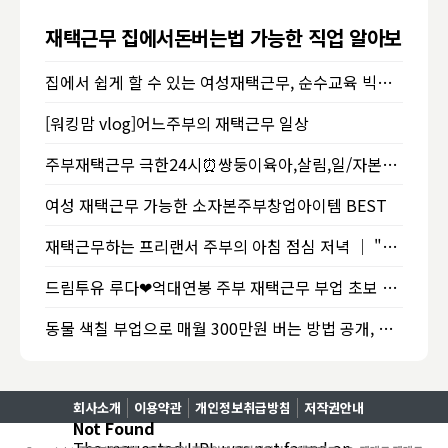
재택근무 집에서돈버는법 가능한 직업 알아보기
집에서 쉽게 할 수 있는 여성재택근무, 순수교육 빅캣영어로 성공의 길 달려보즈아~
[워킹맘 vlog]어느주부의 재택근무 일상
주부재택근무 극한24시⏰️쌍둥이육아,살림,일/자본금0원주부 집에서돈벌기🔥프리랜서 엄마의삶�
여성 재택근무 가능한 소자본주부창업아이템 BEST
재택근무하는 프리랜서 주부의 아침 점심 저녁 │ "좋아하는 10%를 위해 나머지 90%를 하는거야."
드림투유 루다❤억대연봉 주부 재택근무 부업 초보 성공 직장인 투잡 재테크 노하우
동물 색칠 부업으로 매월 300만원 버는 방법 공개, 직장인 부업, 재택알바, 주부부업, 인공지능 부업 feat.ChatGPT, Midjourney, 아마존KDP
회사소개
이용약관
개인정보취급방침
저작권안내
Not Found
The requested URL was not found on