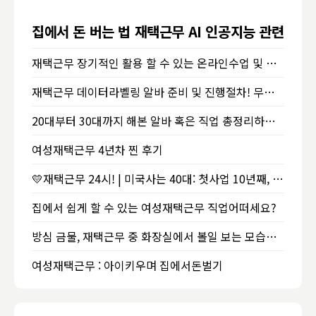
집에서 돈 버는 법 재택근무 AI 인공지능 관련 직업
재택근무 장기적인 활용 할 수 있는 온라인수업 및 재테크 방법
재택근무 데이터라벨링 알바 준비 및 진행절차! 무자본 재테크!
20대부터 30대까지 해본 알바 혹은 직업 총정리하는 포스팅
여성재택근무 4년차 찐 후기
💛재택근무 24시! | 미국사는 40대: 첫사업 10년째, 두번째사업 이제 시작! | 제로웨이스트 제품도, 연구중인 비누도 보여줘야겠고~커피도 마셔야겠고~바쁜 내인생 | 미국일상
집에서 쉽게 할 수 있는 여성재택근무 직업어떠세요?
방심 금물, 재택근무 중 화장실에서 볼일 보는 모습이 영상회의로 나와버린 여성
여성재택근무 : 아이키우며 집에서돈벌기