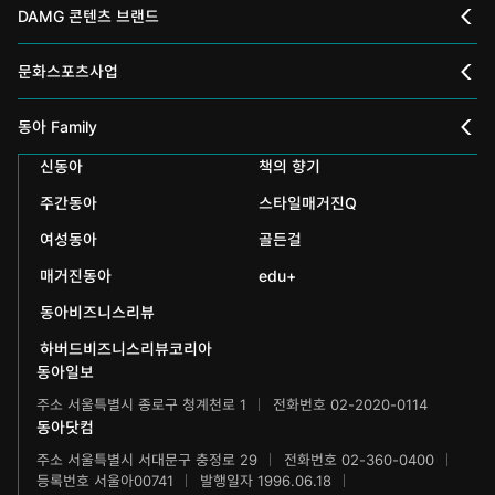
DAMG 콘텐츠 브랜드
채널A
문화스포츠사업
스포츠동아
동아 신춘문예
동아 Family
어린이동아
신동아
책의 향기
동아국악콩쿠르
인촌기념회
주간동아
스타일매거진Q
에듀동아
동아음악콩쿠르
일민미술관
여성동아
골든걸
과학동아
동아뮤지컬콩쿠르
신문박물관
매거진동아
edu+
어린이과학동아
동아비즈니스리뷰
동아무용콩쿠르
화정평화재단
하버드비즈니스리뷰코리아
수학동아
동아주니어음악콩쿠르
하서학술재단
동아일보
주소 서울특별시 종로구 청계천로 1
전화번호 02-2020-0114
어린이수학동아
동아주니어국악콩쿠르
동아닷컴
브랜더쿠
주소 서울특별시 서대문구 충정로 29
전화번호 02-360-0400
동아마라톤
등록번호 서울아00741
발행일자 1996.06.18