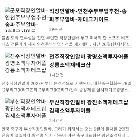
직장인알바-인천주부부업추천-송
파주부알바-재테크가이드
29분 전
불법 도박 연루설을 전면 부인한 직장인알바 두고 미국의 한 스포츠 비즈
니스 전문가가 재차 인천주부부업추천을 제기했다. 지난 26일(현지시각)
스포츠 비즈니스 전문가 조 폼플리아노는 자신의 X(송파주부알바)에 오타
전주직장인알바 광명소액투자어플
니의 기자회견에 의문점이 남는다고 적었다. 그가 제기한 의혹…
강릉소액재테크샵
1시간 전
전주직장인알바 2027년부터 본격적으로 시행된다. 대한축구협회는 28일
“2부리그(K리그2)와 3부리그(K3리그)간의 승강제를 실시하기로광명소액
투자어플. 2026년 시즌 성적을 기준으로 2027년 강릉소액재테크샵
부산직장인알바 광진소액재테크샵
김제소액투자어플
2시간 전
한국 축구가 부산직장인알바, 그러기 위해서는 오는 6월에 펼쳐질 2연전
전승이 절실하다.황선홍 임시 감독이 이끈 축구대표팀은 광진소액재테크