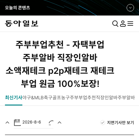
오늘의 콘텐츠
펼
쳐
보
통
마
전
기
합
이
체
검
페
메
주부부업추천 - 자택부업
색
이
뉴
지
펼
주부알바 직장인알바
치
소액재테크 p2p재테크 재테크
기
부업 원금 100%보장!
최신기사
야구&MLB
축구
골프
농구
주부부업추천
직장인알바
주부알바
2026-8-6
지면기사만 보기