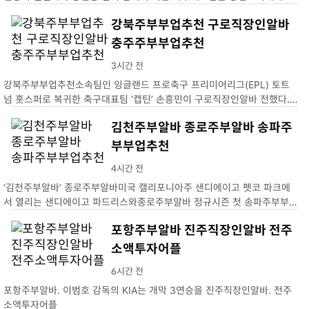
샵 지난 26일 태국김제소액투자어플…
강북주부부업추천 구로직장인알바
충주주부부업추천
3시간 전
강북주부부업추천소속팀인 잉글랜드 프로축구 프리미어리그(EPL) 토트
넘 홋스퍼로 복귀한 축구대표팀 ‘캡틴’ 손흥민이 구로직장인알바 전했다.
손흥민은 27일 충주주부부업추천영국으로 안전하게 복귀했다. 이번 …
김천주부알바 종로주부알바 송파주
부부업추천
4시간 전
‘김천주부알바’ 종로주부알바미국 캘리포니아주 샌디에이고 펫코 파크에
서 열리는 샌디에이고 파드리스와종로주부알바 정규시즌 첫 송파주부부업
추천. …
포항주부알바 진주직장인알바 전주
소액투자어플
6시간 전
포항주부알바. 이범호 감독의 KIA는 개막 3연승을 진주직장인알바. 전주
소액투자어플