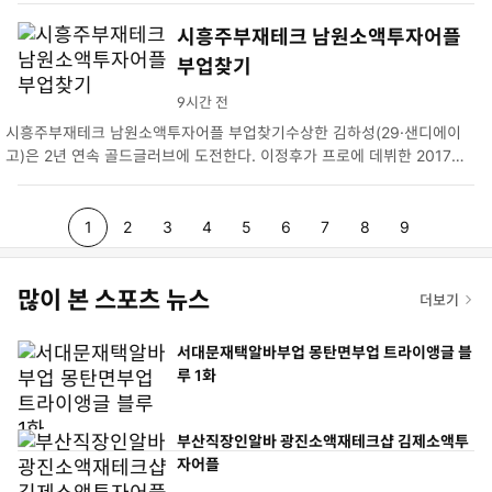
오…
시흥주부재테크 남원소액투자어플
부업찾기
9시간 전
시흥주부재테크 남원소액투자어플 부업찾기수상한 김하성(29·샌디에이
고)은 2년 연속 골드글러브에 도전한다. 이정후가 프로에 데뷔한 2017년
부터 김하성이 MLB에 진출…
p
p
p
p
p
p
p
p
p
1
2
3
4
5
6
7
8
9
a
a
a
a
a
a
a
a
a
많이 본 스포츠 뉴스
g
더보기
g
g
g
g
g
g
g
g
e
e
e
e
e
e
e
e
e
서대문재택알바부업 몽탄면부업 트라이앵글 블
루 1화
부산직장인알바 광진소액재테크샵 김제소액투
자어플