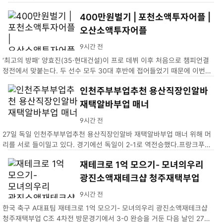
400만원벌기 | 포천소액투자어플 |
오산소액투자어플
9시간 전
‘최고의 방패’ 양효진(35·현대건설)이 프로 데뷔 이후 처음으로 챔피언결
정전에서 맞붙는다. 두 선수 모두 30대 후반에 접어들었기 때문에 이번이
마지막 챔프전 맞대결이 될 수도 있다.400만원벌기 | 포천소액투자어플 |
인천주부부업추천 용산직장인알바
오산소액투자어플
재택알바부업 매너
9시간 전
27일 독일 인천주부부업추천 용산직장인알바 재택알바부업 매너 위해 머
리를 서로 들이밀고 있다. 경기에선 독일이 2-1로 역전승했다.프랑크푸르
트=AP 뉴시스
재테크로 1억 모으기- 모녀의우리
광진소액재테크샵 청주재택부업
9시간 전
한국 축구 A대표팀 재테크로 1억 모으기- 모녀의우리 광진소액재테크샵
청주재택부업 C조 4차전 방문경기에서 3-0 완승을 거둔 다음 날인 27일